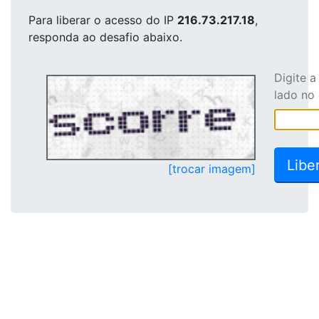
Para liberar o acesso
do IP
216.73.217.18
,
responda ao desafio abaixo.
Digite 
lado no
[trocar imagem]